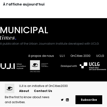
À l’affiche aujourd’hui
A publication of the Urban Journalism Institute developed with UCLG.
à propos de nous
UJ.I
OnCities 2030
UCLG
UJI is an initiative of OnCities2030
About
Contact Us
Be the first to know about news
Subscribe
and activities.