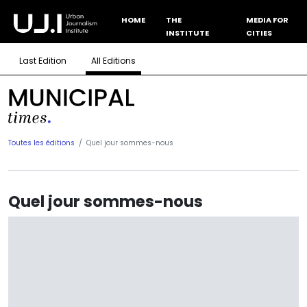
HOME
THE
MEDIA FOR
INSTITUTE
CITIES
Last Edition
All Editions
Toutes les éditions
Quel jour sommes-nous
Quel jour sommes-nous