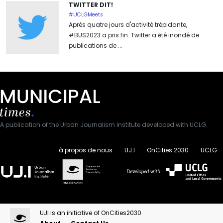
TWITTER DIT!
#UCLGMeets
Après quatre jours d'activité trépidante,
#BUS2023 a pris fin. Twitter a été inondé de
publications de ...
A publication of the Urban Journalism Institute developed with UCLG.
à propos de nous
UJ.I
OnCities 2030
UCLG
UJI is an initiative of OnCities2030