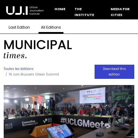
HOME
THE
MEDIA FOR
INSTITUTE
CITIES
Last Edition
All Editions
Toutes les éditions
Download this
16 Juin Brussels Urban Summit
edition