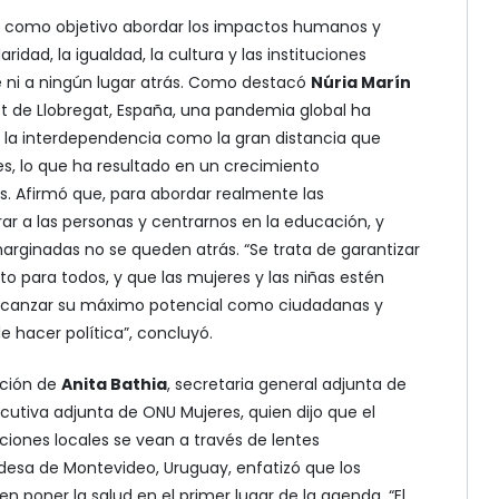
n como objetivo abordar los impactos humanos y
idaridad, la igualdad, la cultura y las instituciones
e ni a ningún lugar atrás. Como destacó
Núria Marín
let de Llobregat, España, una pandemia global ha
la interdependencia como la gran distancia que
es, lo que ha resultado en un crecimiento
. Afirmó que, para abordar realmente las
 a las personas y centrarnos en la educación, y
rginadas no se queden atrás. “Se trata de garantizar
to para todos, y que las mujeres y las niñas estén
canzar su máximo potencial como ciudadanas y
 hacer política”, concluyó.
nción de
Anita Bathia
, secretaria general adjunta de
ecutiva adjunta de ONU Mujeres, quien dijo que el
iones locales se vean a través de lentes
ldesa de Montevideo, Uruguay, enfatizó que los
n poner la salud en el primer lugar de la agenda. “El