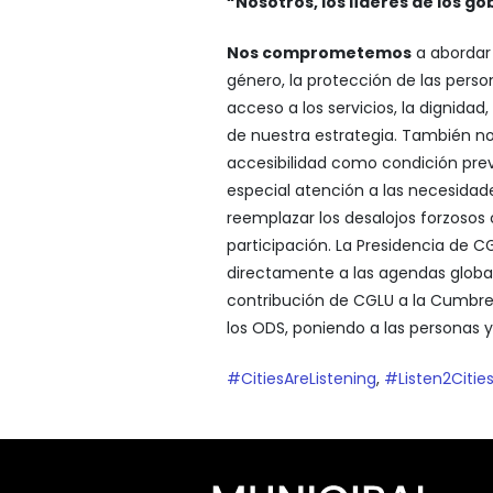
“Nosotros, los líderes de los go
Nos comprometemos
a abordar 
género, la protección de las person
acceso a los servicios, la dignidad,
de nuestra estrategia. También
accesibilidad como condición previ
especial atención a las necesidad
reemplazar los desalojos forzosos 
participación. La Presidencia de
directamente a las agendas globale
contribución de CGLU a la Cumbre 
los ODS, poniendo a las personas y 
#CitiesAreListening
,
#Listen2Citie