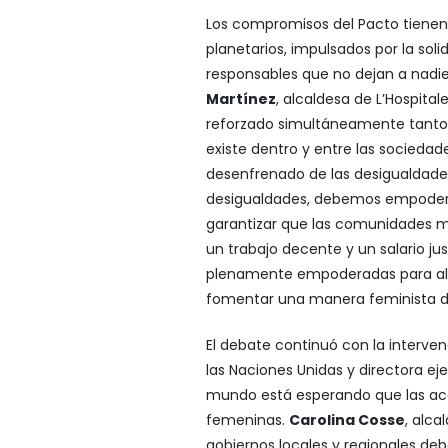
Los compromisos del Pacto tiene
planetarios, impulsados ​​​​por la sol
responsables que no dejan a nadi
Martínez
, alcaldesa de L’Hospita
reforzado simultáneamente tanto 
existe dentro y entre las sociedad
desenfrenado de las desigualdades
desigualdades, debemos empoderar
garantizar que las comunidades ma
un trabajo decente y un salario jus
plenamente empoderadas para al
fomentar una manera feminista de
El debate continuó con la interve
las Naciones Unidas y directora ej
mundo está esperando que las acc
femeninas.
Carolina Cosse
, alca
gobiernos locales y regionales debe