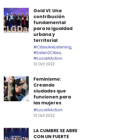
Gold VI: Una
contribución
fundamental
para la igualdad
urbana y
territorial
#CitiesAreListening
,
#Listen2Cities
,
#Local4Action
13 Oct 2022
Feminismo:
Creando
ciudades que
funcionen para
las mujeres
#Local4Action
13 Oct 2022
LA CUMBRE SE ABRE
CON UN FUERTE