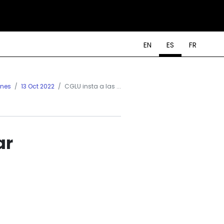
EN
ES
FR
ones
13 Oct 2022
CGLU insta a las ...
ar