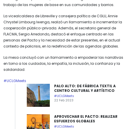
trabajo de las mujeres de base en sus comunidades y barrios.
La vicealcaldesa de Libreville y consejera política de CGLU, Annie
Chrystel Limbourg Iwenga, realizó un llamamiento a incrementar la
cooperación público-privada. Además, el secretario general de
FLACMA, Sergio Arredondo, destacó el enfoque centrado en las
personas del Pacto y la necesidad de estar presentes, en el actual
contexto de policrisis, en la redefinición de las agendas globales.
La mesa concluyó con un llamamiento a empoderar las narrativas
en torno a los cuidados, la empatía, la inclusión, la confianza y la
solidaridad.
#UCLGMeets
PALO ALTO: DE FÁBRICA TEXTIL A
CENTRO CULTURAL Y ARTÍSTICO
#UCLGMeets
22 Feb 2023
APROVECHAR EL PACTO: REALIZAR
ESFUERZOS GLOBALES
#UCLGMeets