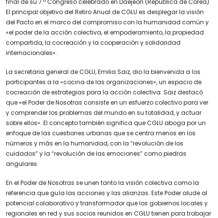
final de su 7.º Congreso celebrado en Daejeon (República de Corea).
El principal objetivo del Retiro Anual de CGLU es desplegar la visión
del Pacto en el marco del compromiso con la humanidad común y
«el poder de la acción colectiva, el empoderamiento, la propiedad
compartida, la cocreación y la cooperación y solidaridad
internacionales».
La secretaria general de CGLU, Emilia Saiz, dio la bienvenida a los
participantes a la «cocina de las organizaciones», un espacio de
cocreación de estrategias para la acción colectiva. Saiz destacó
que «el Poder de Nosotras consiste en un esfuerzo colectivo para ver
y comprender los problemas del mundo en su totalidad, y actuar
sobre ellos». El concepto también significa que CGLU aboga por un
enfoque de las cuestiones urbanas que se centra menos en los
números y más en la humanidad, con la “revolución de los
cuidados” y la “revolución de las emociones” como piedras
angulares.
En el Poder de Nosotras se unen tanto la visión colectiva como la
referencia que guía las acciones y las alianzas. Este Poder alude al
potencial colaborativo y transformador que los gobiernos locales y
regionales en red y sus socios reunidos en CGLU tienen para trabajar