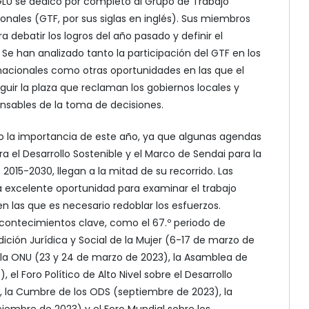
CGLU se dedicó por completo al Grupo de Trabajo
onales (GTF, por sus siglas en inglés). Sus miembros
 debatir los logros del año pasado y definir el
 Se han analizado tanto la participación del GTF en los
nacionales como otras oportunidades en las que el
uir la plaza que reclaman los gobiernos locales y
onsables de la toma de decisiones.
 la importancia de este año, ya que algunas agendas
 el Desarrollo Sostenible y el Marco de Sendai para la
2015-2030, llegan a la mitad de su recorrido. Las
a excelente oportunidad para examinar el trabajo
 en las que es necesario redoblar los esfuerzos.
contecimientos clave, como el 67.º periodo de
ición Jurídica y Social de la Mujer (6-17 de marzo de
 la ONU (23 y 24 de marzo de 2023), la Asamblea de
 el Foro Político de Alto Nivel sobre el Desarrollo
), la Cumbre de los ODS (septiembre de 2023), la
embre de 2023) y el Foro Mundial sobre los