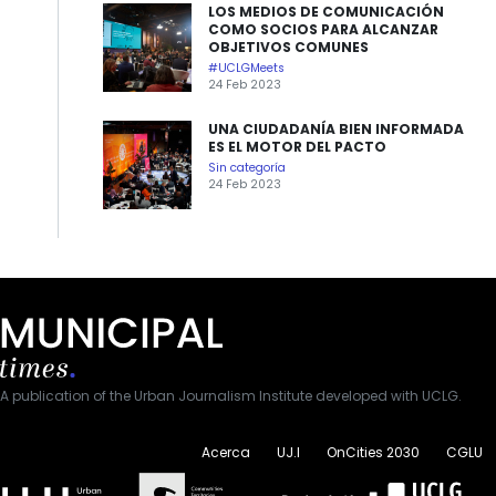
LOS MEDIOS DE COMUNICACIÓN
COMO SOCIOS PARA ALCANZAR
OBJETIVOS COMUNES
#UCLGMeets
24 Feb 2023
UNA CIUDADANÍA BIEN INFORMADA
ES EL MOTOR DEL PACTO
Sin categoría
24 Feb 2023
A publication of the Urban Journalism Institute developed with UCLG.
Acerca
UJ.I
OnCities 2030
CGLU