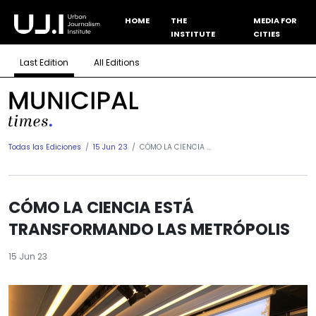
HOME
THE
MEDIA FOR
INSTITUTE
CITIES
Last Edition
All Editions
Todas las Ediciones
15 Jun 23
CÓMO LA CIENCIA ...
CÓMO LA CIENCIA ESTÁ
TRANSFORMANDO LAS METRÓPOLIS
15 Jun 23