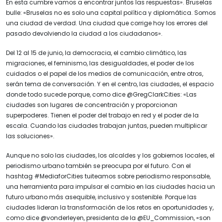
En esta cumbre vamos a encontrar juntos las respuestas». Bruselas
bulle: «Bruselas no es solo una capital política y diplomática. Somos
una ciudad de verdad. Una ciudad que corrige hoy los errores del
pasado devolviendo la ciudad a los ciudadanos».
Del 12 al 15 de junio, la democracia, el cambio climático, las
migraciones, el feminismo, las desigualdades, el poder de los
cuidados o el papel de los medios de comunicación, entre otros,
serán tema de conversación. Y en el centro, las ciudades, el espacio
donde todo sucede porque, como dice @GregClarkCities: «Las
ciudades son lugares de concentración y proporcionan
superpoderes. Tienen el poder del trabajo en red y el poder de la
escala. Cuando las ciudades trabajan juntas, pueden multiplicar
las soluciones».
Aunque no solo las ciudades, los alcaldes y los gobiernos locales, el
periodismo urbano también se preocupa por el futuro. Con el
hashtag #MediaforCities tuiteamos sobre periodismo responsable,
una herramienta para impulsar el cambio en las ciudades hacia un
futuro urbano más asequible, inclusivo y sostenible. Porque las
ciudades lideran la transformación de los retos en oportunidades y,
como dice @vonderleyen, presidenta de la @EU_Commission, «son