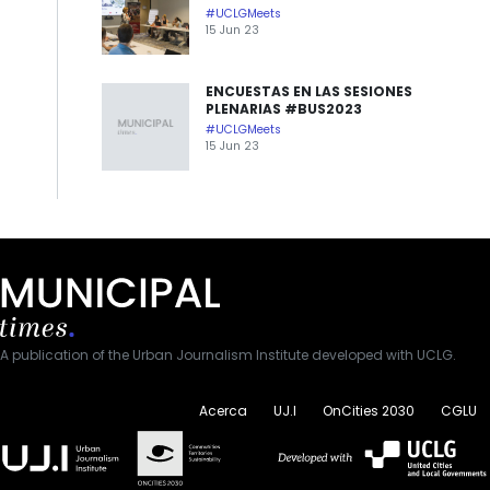
#UCLGMeets
15 Jun 23
ENCUESTAS EN LAS SESIONES
PLENARIAS #BUS2023
#UCLGMeets
15 Jun 23
A publication of the Urban Journalism Institute developed with UCLG.
Acerca
UJ.I
OnCities 2030
CGLU