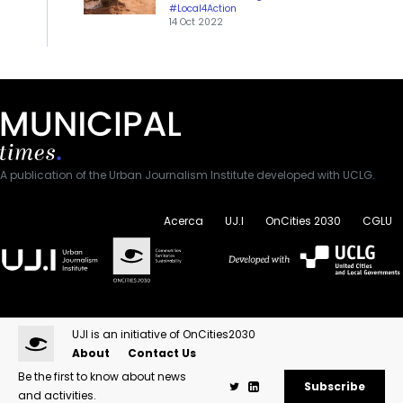
#Local4Action
14 Oct 2022
A publication of the Urban Journalism Institute developed with UCLG.
Acerca
UJ.I
OnCities 2030
CGLU
UJI is an initiative of OnCities2030
About
Contact Us
Be the first to know about news
Subscribe
and activities.