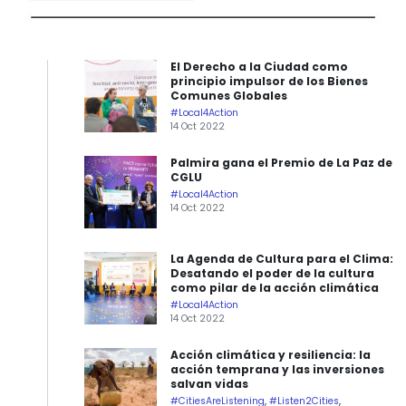
El Derecho a la Ciudad como
principio impulsor de los Bienes
Comunes Globales
#Local4Action
14 Oct 2022
Palmira gana el Premio de La Paz de
CGLU
#Local4Action
14 Oct 2022
La Agenda de Cultura para el Clima:
Desatando el poder de la cultura
como pilar de la acción climática
#Local4Action
14 Oct 2022
Acción climática y resiliencia: la
acción temprana y las inversiones
salvan vidas
#CitiesAreListening
,
#Listen2Cities
,