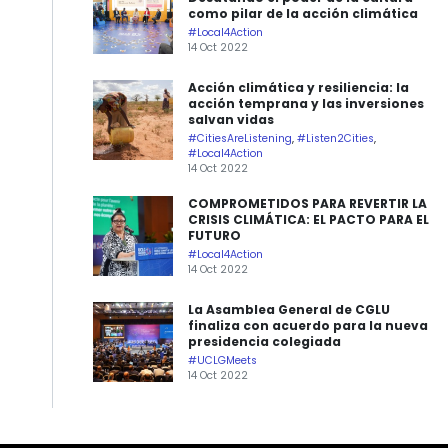
como pilar de la acción climática
#Local4Action
14 Oct 2022
Acción climática y resiliencia: la
acción temprana y las inversiones
salvan vidas
#CitiesAreListening
,
#Listen2Cities
,
#Local4Action
14 Oct 2022
COMPROMETIDOS PARA REVERTIR LA
CRISIS CLIMÁTICA: EL PACTO PARA EL
FUTURO
#Local4Action
14 Oct 2022
La Asamblea General de CGLU
finaliza con acuerdo para la nueva
presidencia colegiada
#UCLGMeets
14 Oct 2022