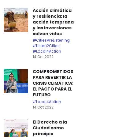
Acción climática
y resiliencia: la
acción temprana
y las inversiones
salvan vidas
#CitiesAreListening
,
#Listen2Cities
,
#Local4Action
14 Oct 2022
COMPROMETIDOS
PARA REVERTIR LA
CRISIS CLIMÁTICA:
EL PACTO PARA EL
FUTURO
#Local4Action
14 Oct 2022
El Derecho a la
Ciudad como
principio