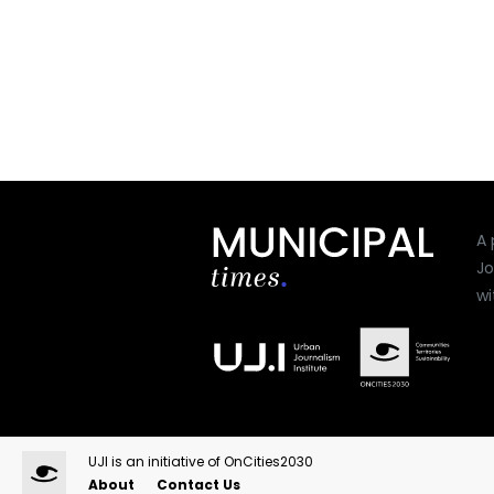
A 
Jo
wi
UJI is an initiative of OnCities2030
About
Contact Us