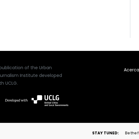
publication of the Urban
Acerc
urnalism Institute developed
th UCLG.
STAY TUNED:
Be the 