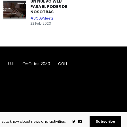
UN NUEVO WEB
PARA EL PODER DE
NOSOTRAS
#UCLGMeets
22 Feb 2023
a
UJ.I
OnCities 2030
CGLU
first to know about news and activities.
Subscribe