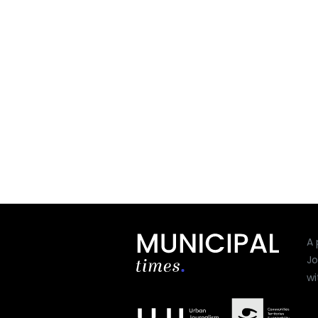
A 
Jo
wi