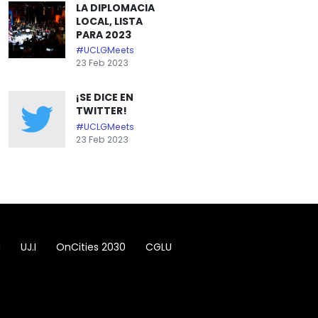
LA DIPLOMACIA
LOCAL, LISTA
PARA 2023
#UCLGMeets
23 Feb 2023
¡SE DICE EN
TWITTER!
#UCLGMeets
23 Feb 2023
a
UJ.I
OnCities 2030
CGLU