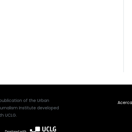
publication of the Urban
Acerc
urnalism Institute developed
th UCLG.