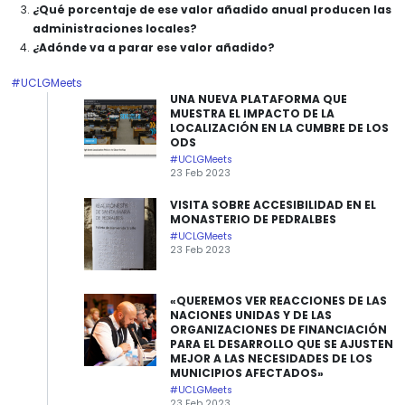
¿Qué porcentaje de ese valor añadido anual producen las
administraciones locales?
¿Adónde va a parar ese valor añadido?
#UCLGMeets
UNA NUEVA PLATAFORMA QUE
MUESTRA EL IMPACTO DE LA
LOCALIZACIÓN EN LA CUMBRE DE LOS
ODS
#UCLGMeets
23 Feb 2023
VISITA SOBRE ACCESIBILIDAD EN EL
MONASTERIO DE PEDRALBES
#UCLGMeets
23 Feb 2023
«QUEREMOS VER REACCIONES DE LAS
NACIONES UNIDAS Y DE LAS
ORGANIZACIONES DE FINANCIACIÓN
PARA EL DESARROLLO QUE SE AJUSTEN
MEJOR A LAS NECESIDADES DE LOS
MUNICIPIOS AFECTADOS»
#UCLGMeets
23 Feb 2023