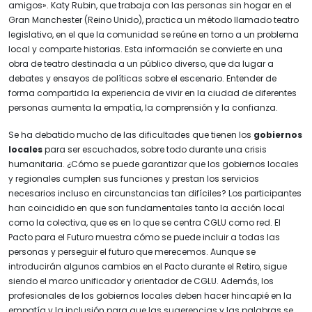
amigos». Katy Rubin, que trabaja con las personas sin hogar en el
Gran Manchester (Reino Unido), practica un método llamado teatro
legislativo, en el que la comunidad se reúne en torno a un problema
local y comparte historias. Esta información se convierte en una
obra de teatro destinada a un público diverso, que da lugar a
debates y ensayos de políticas sobre el escenario. Entender de
forma compartida la experiencia de vivir en la ciudad de diferentes
personas aumenta la empatía, la comprensión y la confianza.
Se ha debatido mucho de las dificultades que tienen los
gobiernos
locales
para ser escuchados, sobre todo durante una crisis
humanitaria. ¿Cómo se puede garantizar que los gobiernos locales
y regionales cumplen sus funciones y prestan los servicios
necesarios incluso en circunstancias tan difíciles? Los participantes
han coincidido en que son fundamentales tanto la acción local
como la colectiva, que es en lo que se centra CGLU como red. El
Pacto para el Futuro muestra cómo se puede incluir a todas las
personas y perseguir el futuro que merecemos. Aunque se
introducirán algunos cambios en el Pacto durante el Retiro, sigue
siendo el marco unificador y orientador de CGLU. Además, los
profesionales de los gobiernos locales deben hacer hincapié en la
empatía y la inclusión para que las sugerencias y las palabras se