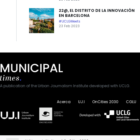
22@, EL DISTRITO DE LA INNOVACIÓN
EN BARCELONA
#UCLGMeets
23 Feb 2023
A publication of the Urban Journalism Institute developed with UCLG.
Acerca
UJ.I
OnCities 2030
CGLU