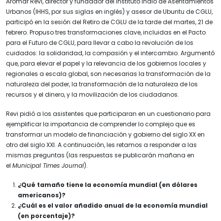
Aromar Revi, director y fundador del Instituto Indio de Asentamientos
Urbanos (IHHS, por sus siglas en inglés) y asesor de Ubuntu de CGLU,
participó en la sesión del Retiro de CGLU de la tarde del martes, 21 de
febrero. Propuso tres transformaciones clave, incluidas en el Pacto
para el Futuro de CGLU, para llevar a cabo la revolución de los
cuidados: la solidaridad, la compasión y el intercambio. Argumentó
que, para elevar el papel y la relevancia de los gobiernos locales y
regionales a escala global, son necesarias la transformación de la
naturaleza del poder, la transformación de la naturaleza de los
recursos y el dinero, y la movilización de los ciudadanos.
Revi pidió a los asistentes que participaran en un cuestionario para
ejemplificar la importancia de comprender lo complejo que es
transformar un modelo de financiación y gobierno del siglo XX en
otro del siglo XXI. A continuación, les retamos a responder a las
mismas preguntas (las respuestas se publicarán mañana en
el
Municipal Times Journal
).
¿Qué tamaño tiene la economía mundial (en dólares
americanos)?
¿Cuál es el valor añadido anual de la economía mundial
(en porcentaje)?