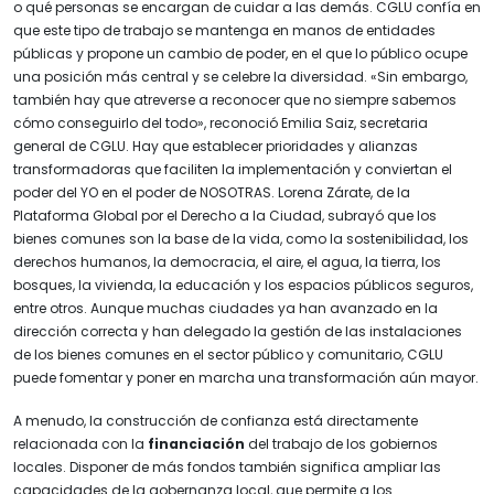
o qué personas se encargan de cuidar a las demás. CGLU confía en
que este tipo de trabajo se mantenga en manos de entidades
públicas y propone un cambio de poder, en el que lo público ocupe
una posición más central y se celebre la diversidad. «Sin embargo,
también hay que atreverse a reconocer que no siempre sabemos
cómo conseguirlo del todo», reconoció Emilia Saiz, secretaria
general de CGLU. Hay que establecer prioridades y alianzas
transformadoras que faciliten la implementación y conviertan el
poder del YO en el poder de NOSOTRAS. Lorena Zárate, de la
Plataforma Global por el Derecho a la Ciudad, subrayó que los
bienes comunes son la base de la vida, como la sostenibilidad, los
derechos humanos, la democracia, el aire, el agua, la tierra, los
bosques, la vivienda, la educación y los espacios públicos seguros,
entre otros. Aunque muchas ciudades ya han avanzado en la
dirección correcta y han delegado la gestión de las instalaciones
de los bienes comunes en el sector público y comunitario, CGLU
puede fomentar y poner en marcha una transformación aún mayor.
A menudo, la construcción de confianza está directamente
relacionada con la
financiación
del trabajo de los gobiernos
locales. Disponer de más fondos también significa ampliar las
capacidades de la gobernanza local, que permite a los