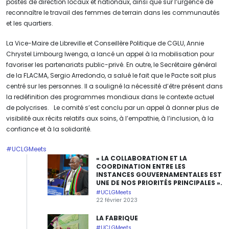
postes de direction locaux et nationaux, ainsi que sur l’urgence de
reconnaître le travail des femmes de terrain dans les communautés
et les quartiers.
La Vice-Maire de Libreville et Conseillère Politique de CGLU, Annie
Chrystel Limbourg Iwenga, a lancé un appel à la mobilisation pour
favoriser les partenariats public-privé. En outre, le Secrétaire général
de la FLACMA, Sergio Arredondo, a salué le fait que le Pacte soit plus
centré sur les personnes. Il a souligné la nécessité d’être présent dans
la redéfinition des programmes mondiaux dans le contexte actuel
de polycrises. Le comité s’est conclu par un appel à donner plus de
visibilité aux récits relatifs aux soins, à l’empathie, à l’inclusion, à la
confiance et à la solidarité.
#UCLGMeets
« LA COLLABORATION ET LA
COORDINATION ENTRE LES
INSTANCES GOUVERNAMENTALES EST
UNE DE NOS PRIORITÉS PRINCIPALES ».
#UCLGMeets
22 février 2023
LA FABRIQUE
#UCLGMeets