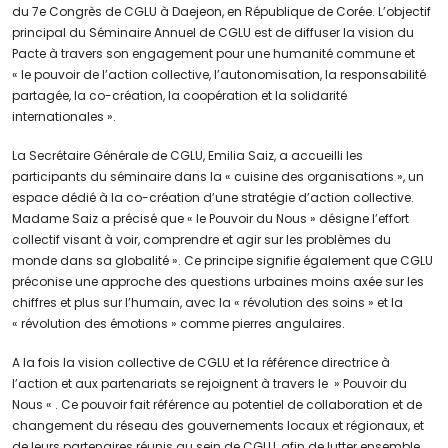
du 7e Congrès de CGLU à Daejeon, en République de Corée. L’objectif
principal du Séminaire Annuel de CGLU est de diffuser la vision du
Pacte à travers son engagement pour une humanité commune et
« le pouvoir de l’action collective, l’autonomisation, la responsabilité
partagée, la co-création, la coopération et la solidarité
internationales ».
La Secrétaire Générale de CGLU, Emilia Saiz, a accueilli les
participants du séminaire dans la « cuisine des organisations », un
espace dédié à la co-création d’une stratégie d’action collective.
Madame Saiz a précisé que « le Pouvoir du Nous » désigne l’effort
collectif visant à voir, comprendre et agir sur les problèmes du
monde dans sa globalité ». Ce principe signifie également que CGLU
préconise une approche des questions urbaines moins axée sur les
chiffres et plus sur l’humain, avec la « révolution des soins » et la
« révolution des émotions » comme pierres angulaires.
A la fois la vision collective de CGLU et la référence directrice à
l’action et aux partenariats se rejoignent à travers le » Pouvoir du
Nous « . Ce pouvoir fait référence au potentiel de collaboration et de
changement du réseau des gouvernements locaux et régionaux, et
de leurs partenaires réunis au sein de CGLU, afin de lutter ensemble