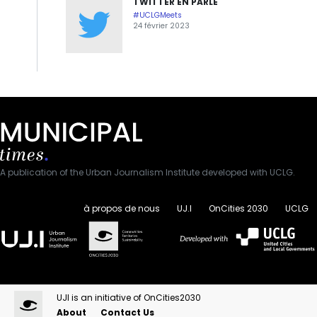
TWITTER EN PARLE
#UCLGMeets
24 février 2023
A publication of the Urban Journalism Institute developed with UCLG.
à propos de nous
UJ.I
OnCities 2030
UCLG
UJI is an initiative of OnCities2030
About
Contact Us