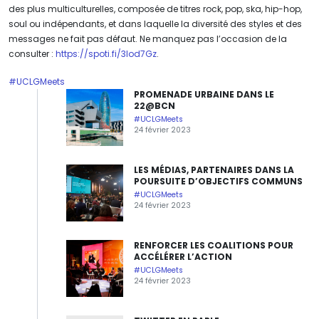
des plus multiculturelles, composée de titres rock, pop, ska, hip-hop,
soul ou indépendants, et dans laquelle la diversité des styles et des
messages ne fait pas défaut. Ne manquez pas l’occasion de la
consulter :
https://spoti.fi/3Iod7Gz
.
#UCLGMeets
PROMENADE URBAINE DANS LE
22@BCN
#UCLGMeets
24 février 2023
LES MÉDIAS, PARTENAIRES DANS LA
POURSUITE D’OBJECTIFS COMMUNS
#UCLGMeets
24 février 2023
RENFORCER LES COALITIONS POUR
ACCÉLÉRER L’ACTION
#UCLGMeets
24 février 2023