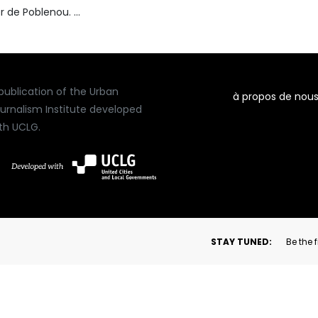
r de Poblenou. ...
publication of the Urban
à propos de nou
urnalism Institute developed
th UCLG.
STAY TUNED:
Be the 