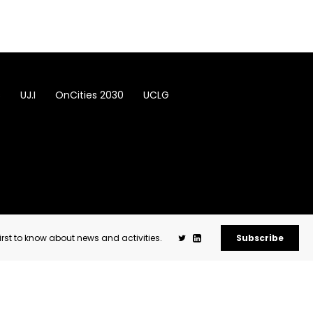
s
UJ.I
OnCities 2030
UCLG
first to know about news and activities.
Subscribe