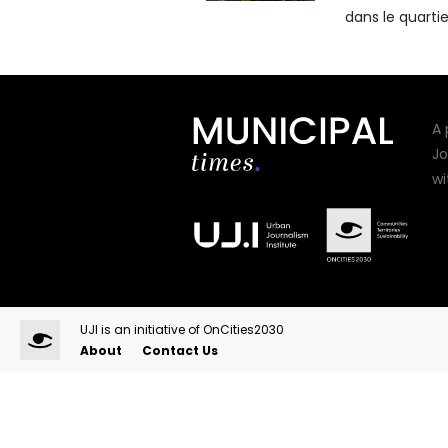
dans le quartie
A 
Jo
wi
UJI is an initiative of OnCities2030
About
Contact Us