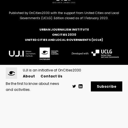
EDICIÓN 01 | ENERO 2023
Published by OnCities2030 with the support from United Cities and Local
Governments (UCLG). Edition closed as of 1 February 2023.
URBAN JOURNALISM INSTITUTE
ONCITIES 2030
UNITED CITIES AND LOCAL GOVERNMENTS (UCLG)
UJI is an initiative of OnCities2030
About
Contact Us
Be the first to know about news
Subscribe
and activities.