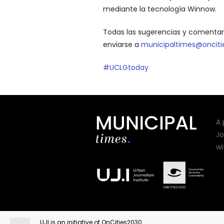
mediante la tecnología Winnow.
Todas las sugerencias y comentar
enviarse a
municipaltimes@onciti
#UCLGtoday
A 
Jo
wi
UJI is an initiative of OnCities2030