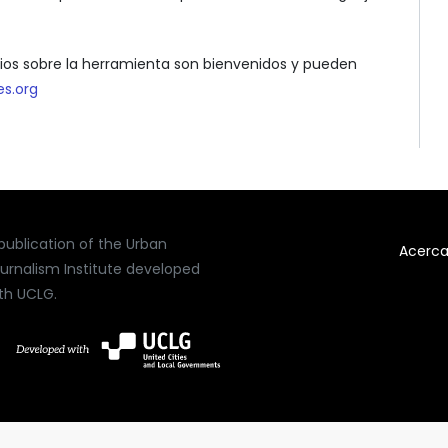
ios sobre la herramienta son bienvenidos y pueden
es.org
publication of the Urban
Acerc
urnalism Institute developed
th UCLG.