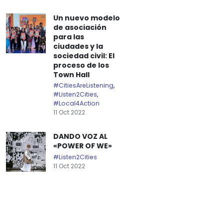
Un nuevo modelo
de asociación
para las
ciudades y la
sociedad civil: El
proceso de los
Town Hall
#CitiesAreListening
,
#Listen2Cities
,
#Local4Action
11 Oct 2022
DANDO VOZ AL
«POWER OF WE»
#Listen2Cities
11 Oct 2022