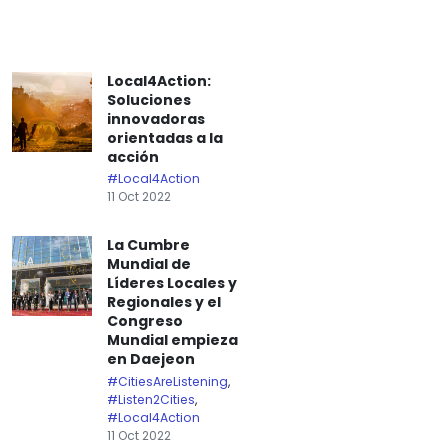
Local4Action:
Soluciones
innovadoras
orientadas a la
acción
#Local4Action
11 Oct 2022
La Cumbre
Mundial de
Líderes Locales y
Regionales y el
Congreso
Mundial empieza
en Daejeon
#CitiesAreListening
,
#Listen2Cities
,
#Local4Action
11 Oct 2022