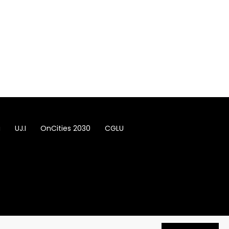
a
UJ.I
OnCities 2030
CGLU