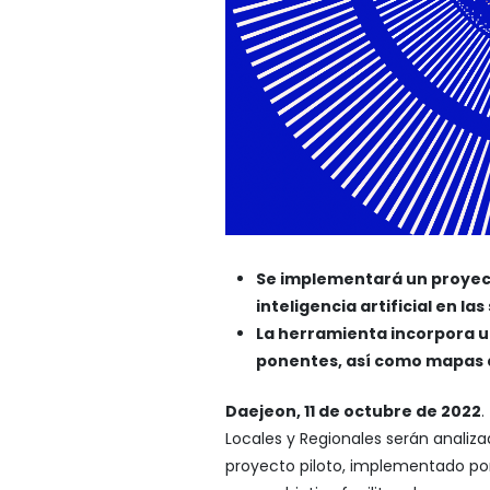
Se implementará un proyect
inteligencia artificial en la
La herramienta incorpora u
ponentes, así como mapas 
Daejeon, 11 de octubre de 2022
.
Locales y Regionales serán analizada
proyecto piloto, implementado po