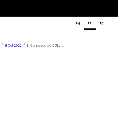
EN
ES
FR
11 Oct 2022
El Congreso de CGLU ...