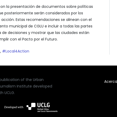
con la presentación de documentos sobre políticas
ue posteriormente serán considerados por los
 acción. Estas recomendaciones se alinean con el
nto municipal de CGLU e incluir a todas las partes
 de decisiones y mostrar que las ciudades están
plir con el Pacto por el Futuro.
s
,
#Local4Action
publication of the Urban
Acerc
urnalism Institute developed
th UCLG.