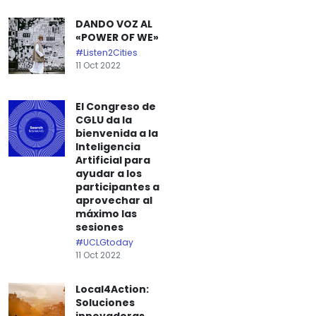
DANDO VOZ AL
«POWER OF WE»
#Listen2Cities
11 Oct 2022
El Congreso de
CGLU da la
bienvenida a la
Inteligencia
Artificial para
ayudar a los
participantes a
aprovechar al
máximo las
sesiones
#UCLGtoday
11 Oct 2022
Local4Action:
Soluciones