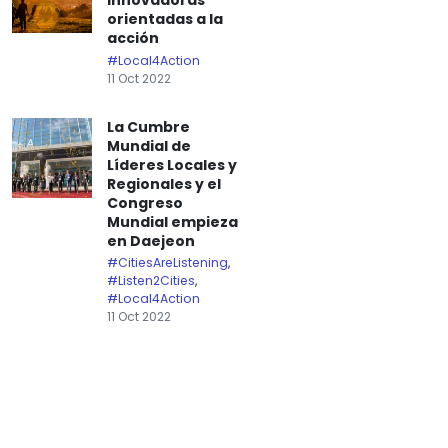
innovadoras
orientadas a la
acción
#Local4Action
11 Oct 2022
La Cumbre
Mundial de
Líderes Locales y
Regionales y el
Congreso
Mundial empieza
en Daejeon
#CitiesAreListening
,
#Listen2Cities
,
#Local4Action
11 Oct 2022