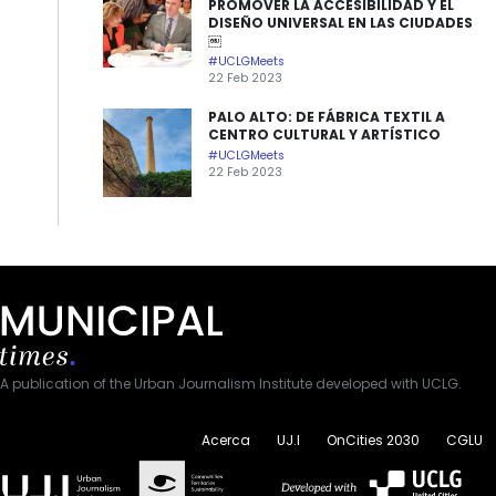
PROMOVER LA ACCESIBILIDAD Y EL
DISEÑO UNIVERSAL EN LAS CIUDADES
￼
#UCLGMeets
22 Feb 2023
PALO ALTO: DE FÁBRICA TEXTIL A
CENTRO CULTURAL Y ARTÍSTICO
#UCLGMeets
22 Feb 2023
A publication of the Urban Journalism Institute developed with UCLG.
Acerca
UJ.I
OnCities 2030
CGLU