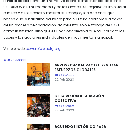
El Portal proporciona una narrativa sobre la importancia de cómo
CUIDAMOS a la humanidad y de los demás. Su objetivo es involucrar
a la red y a los socios y mostrar su trabajo y las acciones que
hacen que la narrativa del Pacto para el Futuro cobre vida a través
de un proceso de cocreación. No muestra solo el trabajo de CGLU
como institución, sino que es una voz colectiva que multiplicará las
voces y las acciones individuales del movimiento municipal.
Visite el web
powerofwe.uclg.org
#UCLGMeets
APROVECHAR EL PACTO: REALIZAR
ESFUERZOS GLOBALES
#UCLGMeets
22 Feb 2023
DE LA VISIÓN A LA ACCIÓN
COLECTIVA
#UCLGMeets
22 Feb 2023
ACUERDO HISTÓRICO PARA