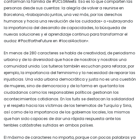
conforman la familia de #UCLGMeets. Eso es lo que comparten las
personas desde sus cuentas: la alegría de volver a reunirse en
Barcelona, «trabajando juntos, una vez más, por los derechos
humanos y hacia una revolución de los cuidados» o «subrayando
la importancia del desarrollo de capacidades, la búsqueda de
nuevas soluciones y el aprendizaje continuo para transformar el
audaz #PactfortheFuture en #local4action».
En menos de 280 caracteres se habla de creatividad, de periodismo
urbano y de la diversidad que hace de nosotros y nosotras una
comunidad unida. Los tuiteros también escuchan para reforzar, por
ejemplo, la importancia del feminismo y la necesidad de reparar las
injusticias. Una vida urbana democrática y justa no es una cuestión
de mujeres, sino de democracia y de la forma en que tanto los
ciudadanos como los responsables políticos gestionan los
acontecimientos cotidianos. En los tuits se destacan la solidaridad
y el respeto hacia las víctimas de los terremotos de Turquía y Siria,
así como de la importancia de los gobiernos locales, los mismos
que han sido capaces de dar una rápida respuesta ante las
terribles catástrofes sufridas en ambos países.
El máximo de caracteres no importa, porque con pocas palabras ya