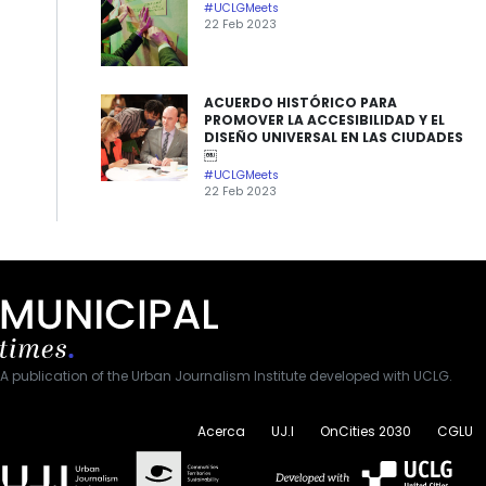
#UCLGMeets
22 Feb 2023
ACUERDO HISTÓRICO PARA
PROMOVER LA ACCESIBILIDAD Y EL
DISEÑO UNIVERSAL EN LAS CIUDADES
￼
#UCLGMeets
22 Feb 2023
A publication of the Urban Journalism Institute developed with UCLG.
Acerca
UJ.I
OnCities 2030
CGLU