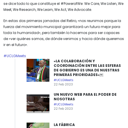
se dice todo lo que constituye el #PowerofWe: We Care, We Listen, We
Meet, We Research, We Learn, We Act, We Advocate.
En estas dos primeras jornadas del Retiro, «nos reunimos porque la
fuerza del movimiento municipal garantizará un futuro mejor para
toda la humanidad», pero también lo hacemos para ser capaces
de «ver quiénes somos, de dónde venimos y hacia dónde queremos
ir en el futuro».
#UCLGMeets
«LA COLABORACIÓN Y
COORDINACIÓN ENTRE LAS ESFERAS
DE GOBIERNO ES UNA DE NUESTRAS
PRIMERAS PRIORIDADES»￼
#UCLGMeets
22 Feb 2023
UN NUEVO WEB PARA EL PODER DE
NOSOTRAS
#UCLGMeets
22 Feb 2023
LA FÁBRICA