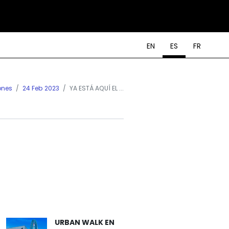
EN
ES
FR
ones
24 Feb 2023
YA ESTÁ AQUÍ EL ...
URBAN WALK EN