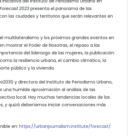
a iniciativa del Instituto de Periodismo Urbano en
 Forecast 2023
presenta el panorama de las
on las ciudades y territorios que serán relevantes en
l multilateralismo y los próximos grandes eventos en
en mostrar el Poder de Nosotras, el repaso a las
mportancia del liderazgo de las mujeres, la publicación
omo la resiliencia urbana, el cambio climático, la
porte público y la vivienda.
s2030 y directora del Instituto de Periodismo Urbano,
s una humilde aproximación al análisis de las
pectiva local. Hay muchas tendencias locales de las
, y quizá deberíamos iniciar conversaciones más
nible en:
https://urbanjournalism.institute/forecast/