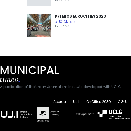
PREMIOS EUROCITIES 2023
#UCLGMeets
15 Jun 23
A publication of the Urban Journalism Institute developed with UCLG.
Acerca
UJ.I
OnCities 2030
CGLU