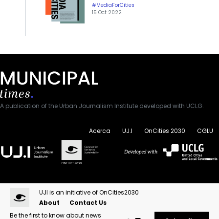
#MediaForCities
15 Oct 2022
A publication of the Urban Journalism Institute developed with UCLG.
Acerca
UJ.I
OnCities 2030
CGLU
UJI is an initiative of OnCities2030
About
Contact Us
Be the first to know about news