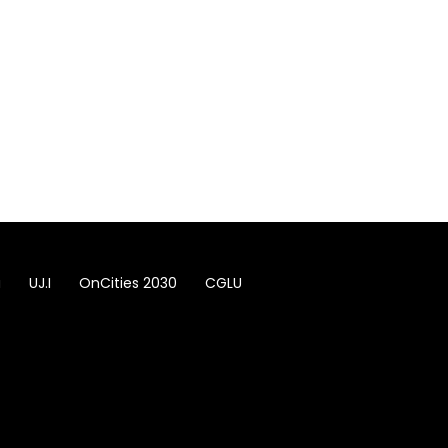
a
UJ.I
OnCities 2030
CGLU