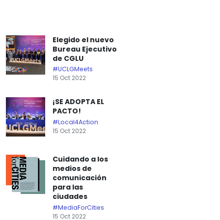
Elegido el nuevo
Bureau Ejecutivo
de CGLU
#UCLGMeets
15 Oct 2022
¡SE ADOPTA EL
PACTO!
#Local4Action
15 Oct 2022
Cuidando a los
medios de
comunicación
para las
ciudades
#MediaForCities
15 Oct 2022