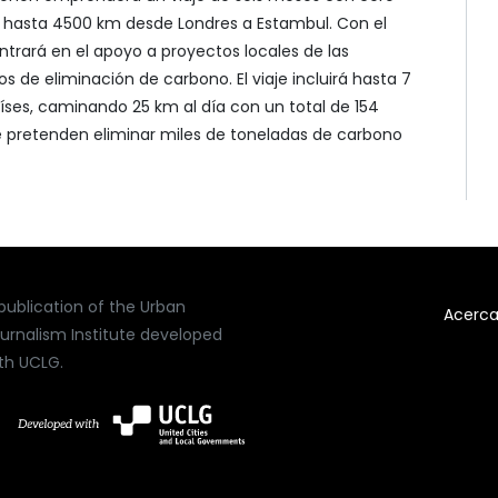
hasta 4500 km desde Londres a Estambul. Con el
rará en el apoyo a proyectos locales de las
s de eliminación de carbono. El viaje incluirá hasta 7
aíses, caminando 25 km al día con un total de 154
e pretenden eliminar miles de toneladas de carbono
publication of the Urban
Acerc
urnalism Institute developed
th UCLG.