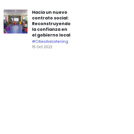
Hacia un nuevo
contrato social:
Reconstruyendo
la confianza en
el gobierno local
#CitiesAreListening
15 Oct 2022