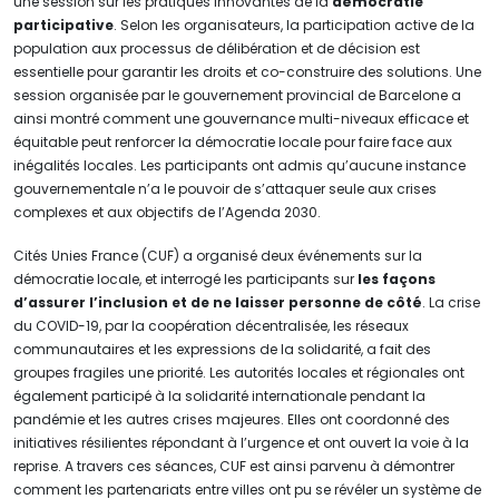
une session sur les pratiques innovantes de la
démocratie
participative
. Selon les organisateurs, la participation active de la
population aux processus de délibération et de décision est
essentielle pour garantir les droits et co-construire des solutions. Une
session organisée par le gouvernement provincial de Barcelone a
ainsi montré comment une gouvernance multi-niveaux efficace et
équitable peut renforcer la démocratie locale pour faire face aux
inégalités locales. Les participants ont admis qu’aucune instance
gouvernementale n’a le pouvoir de s’attaquer seule aux crises
complexes et aux objectifs de l’Agenda 2030.
Cités Unies France (CUF) a organisé deux événements sur la
démocratie locale, et interrogé les participants sur
les façons
d’assurer l’inclusion et de ne laisser personne de côté
. La crise
du COVID-19, par la coopération décentralisée, les réseaux
communautaires et les expressions de la solidarité, a fait des
groupes fragiles une priorité. Les autorités locales et régionales ont
également participé à la solidarité internationale pendant la
pandémie et les autres crises majeures. Elles ont coordonné des
initiatives résilientes répondant à l’urgence et ont ouvert la voie à la
reprise. A travers ces séances, CUF est ainsi parvenu à démontrer
comment les partenariats entre villes ont pu se révéler un système de