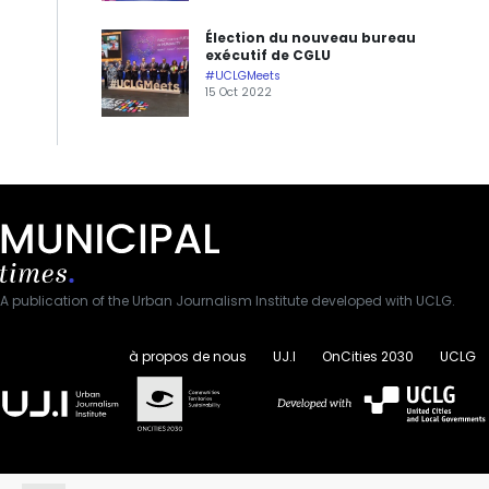
Élection du nouveau bureau
exécutif de CGLU
#UCLGMeets
15 Oct 2022
A publication of the Urban Journalism Institute developed with UCLG.
à propos de nous
UJ.I
OnCities 2030
UCLG