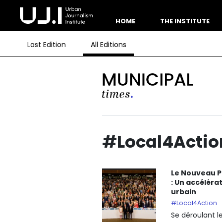
HOME
THE INSTITUTE
Last Edition
All Editions
#Local4Actio
Le Nouveau P
: Un accéléra
urbain
#Local4Action
Se déroulant l