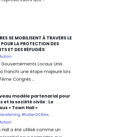
RES SE MOBILISENT À TRAVERS LE
POUR LA PROTECTION DES
TS ET DES RÉFUGIÉS
Action
t Gouvernements Locaux Unis
a franchi une étape majeure lors
7ème Congrès ...
veau modèle partenarial pour
es et la société civile : Le
us « Town Hall »
reListening
,
#Listen2Cities
,
Action
 Hall a été utilisé comme un