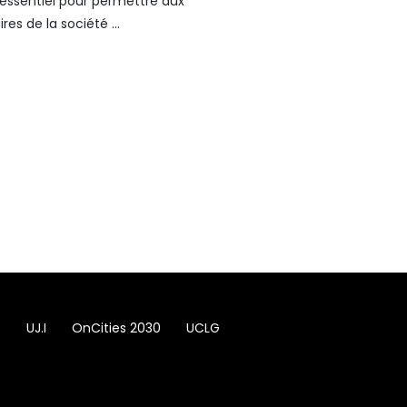
ssentiel pour permettre aux
res de la société ...
s
UJ.I
OnCities 2030
UCLG