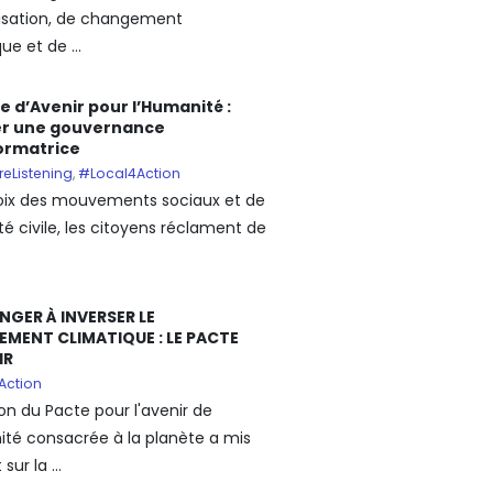
isation, de changement
ue et de ...
e d’Avenir pour l’Humanité :
r une gouvernance
ormatrice
reListening
,
#Local4Action
voix des mouvements sociaux et de
té civile, les citoyens réclament de
NGER À INVERSER LE
MENT CLIMATIQUE : LE PACTE
IR
Action
ion du Pacte pour l'avenir de
ité consacrée à la planète a mis
sur la ...