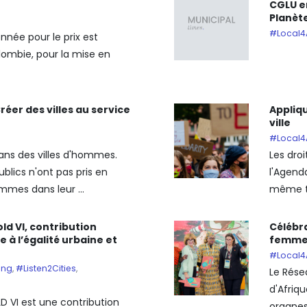
CGLU en
Planèt
#Local4
ionnée pour le prix est
lombie, pour la mise en
réer des villes au service
Appliqu
ville
#Local4
ans des villes d'hommes.
Les dro
blics n'ont pas pris en
l'Agend
mes dans leur ...
même ti
ld VI, contribution
Célébr
à l’égalité urbaine et
femmes
#Local4
ing
,
#Listen2Cities
,
Le Rése
d'Afriqu
D VI est une contribution
organes 