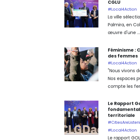
CGLU
#Local4Action
La ville sélect
Palmira, en Co
œuvre d'une ...
Féminisme : C
des femmes
#Local4Action
"Nous vivons d
Nos espaces pu
compte les fem
Le Rapport Go
fondamentale 
territoriale
#CitiesAreListen
#Local4Action
Le rapport GOL