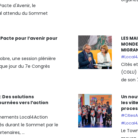
Pacte d'Avenir, le
al attendu du Sommet
 Pacte pour l’avenir pour
LES MAI
MONDE 
MIGRAN
#Local4
tobre, une session plénière
Cités e
aque jour du 7e Congrès
(CGLU) 
de son 
: Des solutions
Un nou
urnées vers l’action
les vill
process
#CitiesA
énements Local4Action
#Local4
és durant le Sommet par le
Le Town
tenaires, ...