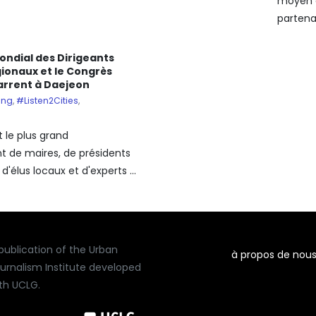
moyen e
partenai
ndial des Dirigeants
gionaux et le Congrès
rrent à Daejeon
ing
,
#Listen2Cities
,
 le plus grand
 de maires, de présidents
d'élus locaux et d'experts ...
publication of the Urban
à propos de nou
urnalism Institute developed
th UCLG.