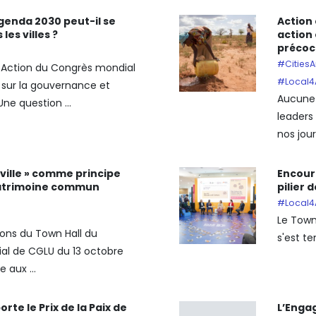
enda 2030 peut-il se
Action 
 les villes ?
action
précoc
#CitiesA
l4Action du Congrès mondial
#Local4
 sur la gouvernance et
Aucune 
 Une question ...
leaders
nos jour
a ville » comme principe
Encoura
atrimoine commun
pilier 
#Local4
Le Town 
ions du Town Hall du
s'est te
al de CGLU du 13 octobre
 aux ...
rte le Prix de la Paix de
L’Enga