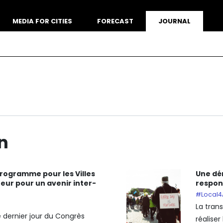
MEDIA FOR CITIES
FORECAST
JOURNAL
n
rogramme pour les Villes
Une dé
teur pour un avenir inter-
respons
#Local4
La tran
e dernier jour du Congrès
réalise