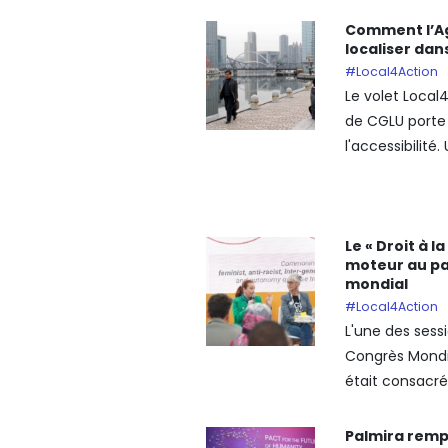
Comment l’Ag
localiser dans
#Local4Action
Le volet Loca
de CGLU porte
l'accessibilité.
Le « Droit à l
moteur au p
mondial
#Local4Action
L'une des sess
Congrès Mondi
était consacrée
Palmira rempo