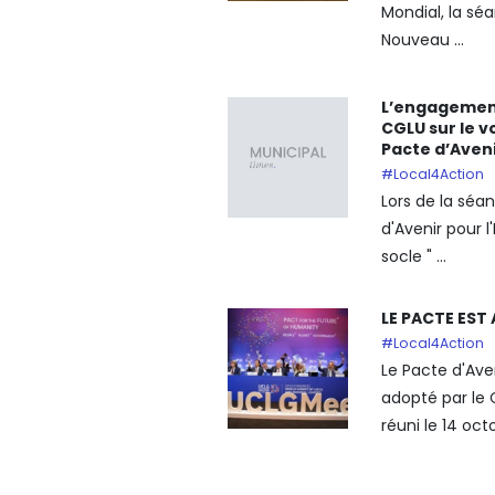
Mondial, la séa
Nouveau ...
L’engagement
CGLU sur le 
Pacte d’Aven
#Local4Action
Lors de la séa
d'Avenir pour 
socle " ...
LE PACTE EST
#Local4Action
Le Pacte d'Ave
adopté par le 
réuni le 14 octo