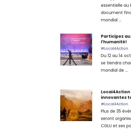
essentielle au 
document fin
mondial ...
Participez au
l’humanité!
#Local4Action
Du 12 au 14 oc
se tiendra ch
mondial de ...
Local4Action 
innovantes to
#Local4Action
Plus de 35 év
seront organis
CGLU et ses par