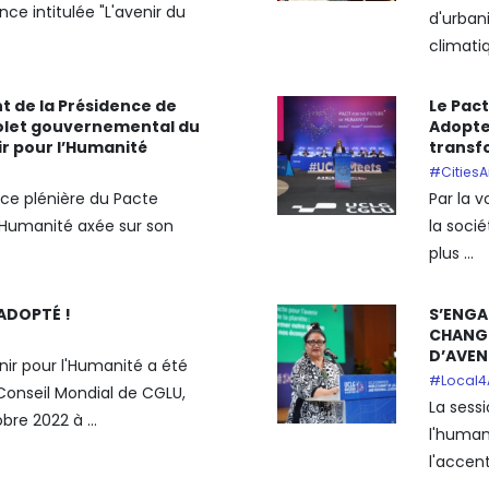
nce intitulée "L'avenir du
d'urban
climatiq
 de la Présidence de
Le Pact
volet gouvernemental du
Adopte
ir pour l’Humanité
transf
#CitiesA
nce plénière du Pacte
Par la 
l'Humanité axée sur son
la socié
plus ...
 ADOPTÉ !
S’ENGA
CHANGE
D’AVEN
nir pour l'Humanité a été
#Local4
Conseil Mondial de CGLU,
La sess
bre 2022 à ...
l'human
l'accent 