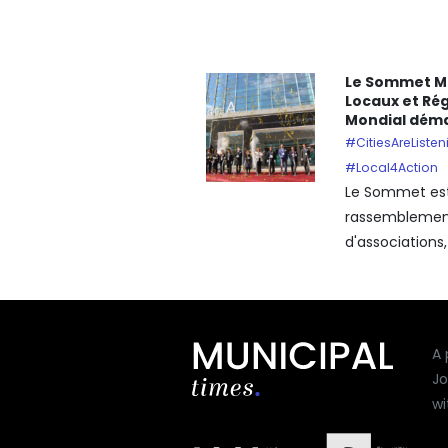
Le Sommet Mo
Locaux et Ré
Mondial déma
#CitiesAreListen
#Local4Action
Le Sommet est
rassemblement
d'associations, 
A 
Jo
wi