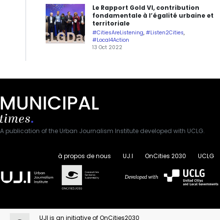
Le Rapport Gold VI, contribution
fondamentale à l’égalité urbaine et
territoriale
#CitiesAreListening
,
#Listen2Cities
,
#Local4Action
13 Oct 2022
A publication of the Urban Journalism Institute developed with UCLG.
à propos de nous
UJ.I
OnCities 2030
UCLG
UJI is an initiative of OnCities2030