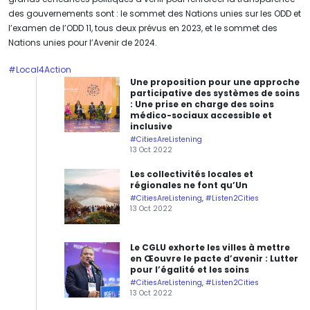
des gouvernements sont : le sommet des Nations unies sur les ODD et
l’examen de l’ODD 11, tous deux prévus en 2023, et le sommet des
Nations unies pour l’Avenir de 2024.
#Local4Action
Une proposition pour une approche
participative des systèmes de soins
: Une prise en charge des soins
médico-sociaux accessible et
inclusive
#CitiesAreListening
13 Oct 2022
Les collectivités locales et
régionales ne font qu’Un
#CitiesAreListening
,
#Listen2Cities
13 Oct 2022
Le CGLU exhorte les villes à mettre
en Œouvre le pacte d’avenir : Lutter
pour l’égalité et les soins
#CitiesAreListening
,
#Listen2Cities
13 Oct 2022