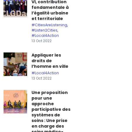
VI, contribution
fondamentale à
l’égalité urbaine
et territoriale
#CitiesAreListening
,
#Listen2Cities
,
#Local4Action
13 Oct 2022
Appliquer les
droits de
l’homme en ville
#Local4Action
13 Oct 2022
Une proposition
pour une
approche
participative des
systèmes de
soins : Une prise
en charge des
soins médico-