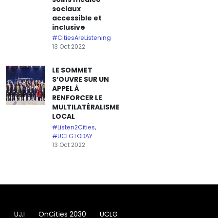
sociaux
accessible et
inclusive
#CitiesAreListening
13 Oct 2022
LE SOMMET
S’OUVRE SUR UN
APPEL À
RENFORCER LE
MULTILATÉRALISME
LOCAL
#Listen2Cities
,
#UCLGTODAY
13 Oct 2022
s
UJ.I
OnCities 2030
UCLG