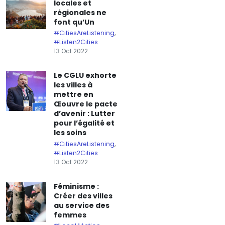
locales et
régionales ne
font qu’Un
#CitiesAreListening
,
#Listen2Cities
13 Oct 2022
Le CGLU exhorte
les villes à
mettre en
Œouvre le pacte
d’avenir : Lutter
pour l’égalité et
les soins
#CitiesAreListening
,
#Listen2Cities
13 Oct 2022
Féminisme :
Créer des villes
au service des
femmes