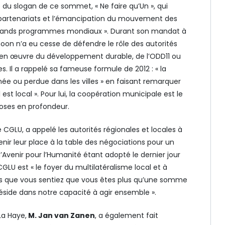
du slogan de ce sommet, « Ne faire qu’Un », qui
partenariats et l’émancipation du mouvement des
x grands programmes mondiaux ». Durant son mandat à
moon n’a eu cesse de défendre le rôle des autorités
e en œuvre du développement durable, de l’ODD11 ou
. Il a rappelé sa fameuse formule de 2012 : « la
gnée ou perdue dans les villes » en faisant remarquer
l est local ». Pour lui, la coopération municipale est le
oses en profondeur.
e CGLU, a appelé les autorités régionales et locales à
nir leur place à la table des négociations pour un
’Avenir pour l’Humanité étant adopté le dernier jour
U est « le foyer du multilatéralisme local et à
ns que vous sentiez que vous êtes plus qu’une somme
 réside dans notre capacité à agir ensemble ».
La Haye,
M. Jan van Zanen
, a également fait