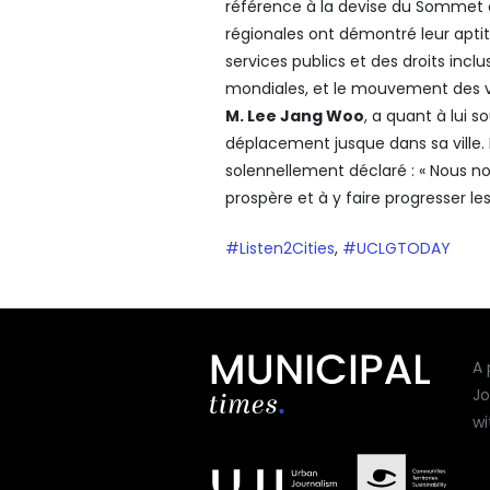
référence à la devise du Sommet en
régionales ont démontré leur aptit
services publics et des droits inclu
mondiales, et le mouvement des vill
M. Lee Jang Woo
, a quant à lui s
déplacement jusque dans sa ville. Il 
solennellement déclaré : « Nous no
prospère et à y faire progresser l
#Listen2Cities
,
#UCLGTODAY
A 
Jo
wi