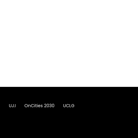
s
UJ.I
OnCities 2030
UCLG