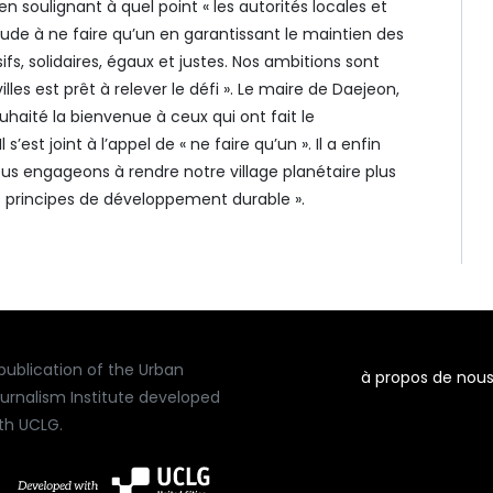
 soulignant à quel point « les autorités locales et
ude à ne faire qu’un en garantissant le maintien des
sifs, solidaires, égaux et justes. Nos ambitions sont
es est prêt à relever le défi ». Le maire de Daejeon,
ouhaité la bienvenue à ceux qui ont fait le
s’est joint à l’appel de « ne faire qu’un ». Il a enfin
us engageons à rendre notre village planétaire plus
es principes de développement durable ».
publication of the Urban
à propos de nou
urnalism Institute developed
th UCLG.