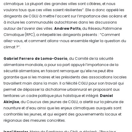
climatique. La plupart des grandes villes sont côtières, et nous
voulons tous que ces villes soient résilientes”. Elle a donc appelé les
dirigeants de CGLU à mettre l’accent sur l’importance des océans et
à inclure les communautés autochtones dans les discussions
autour de l’avenir des villes.
Andrew Potts
, du Réseau Patrimoine
Climatique (RPC), a interpellé les dirigeants présents : “Comment
allez-vous, et comment allons-nous ensemble régler la question du
climat ?”.
Gabriel Ferrero de Loma-Osorio
, du Comité de la sécurité
alimentaire mondiale, a pour sa part appuyé l’importance de la
sécurité alimentaire, en faisant remarquer qu’elle ne peut être
garantie que si les maires et les présidents des associations locales
travaillent main dans la main. Il a félicité CGLU pour son travail qui
permet de dépasser la dichotomie urbainrural en proposant aux
territoires un cadre politique plus holistique et intégré.
Daniel
Akinjise
, du Caucus des jeunes de CGLU, a alerté sur la pénurie de
nourriture et d’eau ainsi que les enjeux climatiques auxquels sont
confrontés les jeunes, et qui exigent des gouvernements locaux et
régionaux des mesures concrètes.
Irací Hassler
, Maire de Santiago du Chili, a déclaré : “Pour leur