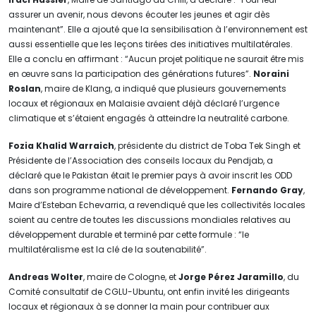
assurer un avenir, nous devons écouter les jeunes et agir dès
maintenant”. Elle a ajouté que la sensibilisation à l’environnement est
aussi essentielle que les leçons tirées des initiatives multilatérales.
Elle a conclu en affirmant : “Aucun projet politique ne saurait être mis
en œuvre sans la participation des générations futures”.
Noraini
Roslan
, maire de Klang, a indiqué que plusieurs gouvernements
locaux et régionaux en Malaisie avaient déjà déclaré l’urgence
climatique et s’étaient engagés à atteindre la neutralité carbone.
Fozia Khalid Warraich
, présidente du district de Toba Tek Singh et
Présidente de l’Association des conseils locaux du Pendjab, a
déclaré que le Pakistan était le premier pays à avoir inscrit les ODD
dans son programme national de développement.
Fernando Gray
,
Maire d’Esteban Echevarria, a revendiqué que les collectivités locales
soient au centre de toutes les discussions mondiales relatives au
développement durable et terminé par cette formule : “le
multilatéralisme est la clé de la soutenabilité”.
Andreas Wolter
, maire de Cologne, et
Jorge Pérez Jaramillo
, du
Comité consultatif de CGLU-Ubuntu, ont enfin invité les dirigeants
locaux et régionaux à se donner la main pour contribuer aux