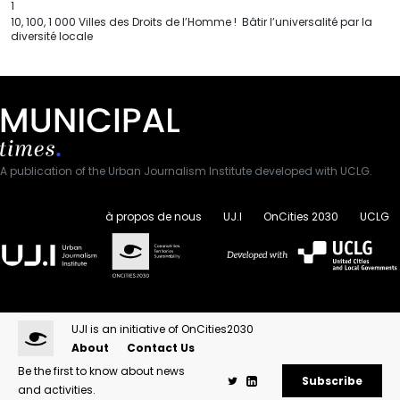
1
10, 100, 1 000 Villes des Droits de l’Homme ! Bâtir l’universalité par la
diversité locale
A publication of the Urban Journalism Institute developed with UCLG.
à propos de nous
UJ.I
OnCities 2030
UCLG
UJI is an initiative of OnCities2030
About
Contact Us
Be the first to know about news
Subscribe
and activities.