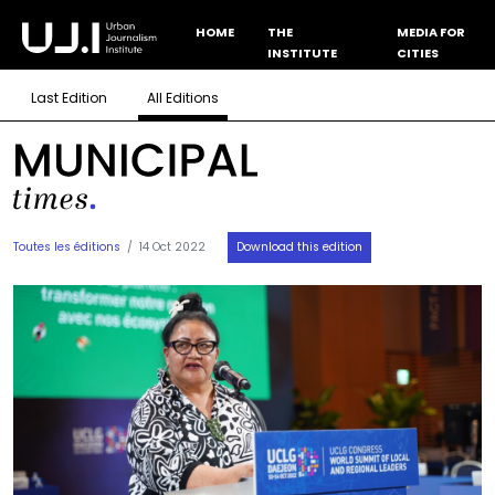
HOME
THE
MEDIA FOR
INSTITUTE
CITIES
Last Edition
All Editions
Toutes les éditions
14 Oct 2022
Download this edition