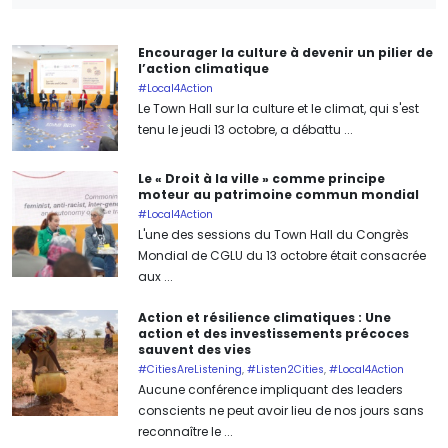
Encourager la culture à devenir un pilier de
l’action climatique
#Local4Action
Le Town Hall sur la culture et le climat, qui s'est
tenu le jeudi 13 octobre, a débattu ...
Le « Droit à la ville » comme principe
moteur au patrimoine commun mondial
#Local4Action
L'une des sessions du Town Hall du Congrès
Mondial de CGLU du 13 octobre était consacrée
aux ...
Action et résilience climatiques : Une
action et des investissements précoces
sauvent des vies
#CitiesAreListening
,
#Listen2Cities
,
#Local4Action
Aucune conférence impliquant des leaders
conscients ne peut avoir lieu de nos jours sans
reconnaître le ...