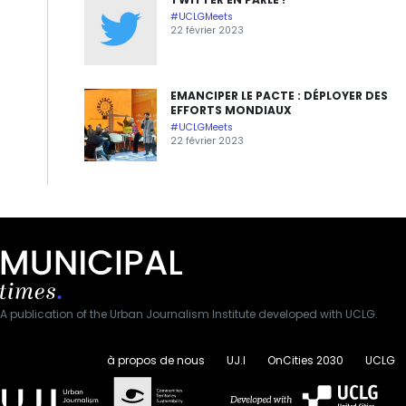
#UCLGMeets
22 février 2023
EMANCIPER LE PACTE : DÉPLOYER DES
EFFORTS MONDIAUX
#UCLGMeets
22 février 2023
A publication of the Urban Journalism Institute developed with UCLG.
à propos de nous
UJ.I
OnCities 2030
UCLG