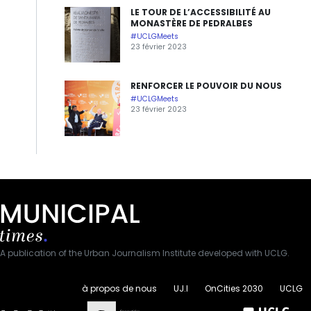
LE TOUR DE L’ACCESSIBILITÉ AU
MONASTÈRE DE PEDRALBES
#UCLGMeets
23 février 2023
RENFORCER LE POUVOIR DU NOUS
#UCLGMeets
23 février 2023
A publication of the Urban Journalism Institute developed with UCLG.
à propos de nous
UJ.I
OnCities 2030
UCLG