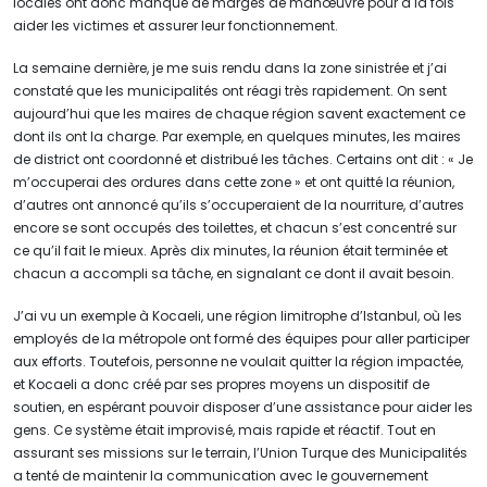
locales ont donc manqué de marges de manœuvre pour à la fois
aider les victimes et assurer leur fonctionnement.
La semaine dernière, je me suis rendu dans la zone sinistrée et j’ai
constaté que les municipalités ont réagi très rapidement. On sent
aujourd’hui que les maires de chaque région savent exactement ce
dont ils ont la charge. Par exemple, en quelques minutes, les maires
de district ont coordonné et distribué les tâches. Certains ont dit : « Je
m’occuperai des ordures dans cette zone » et ont quitté la réunion,
d’autres ont annoncé qu’ils s’occuperaient de la nourriture, d’autres
encore se sont occupés des toilettes, et chacun s’est concentré sur
ce qu’il fait le mieux. Après dix minutes, la réunion était terminée et
chacun a accompli sa tâche, en signalant ce dont il avait besoin.
J’ai vu un exemple à Kocaeli, une région limitrophe d’Istanbul, où les
employés de la métropole ont formé des équipes pour aller participer
aux efforts. Toutefois, personne ne voulait quitter la région impactée,
et Kocaeli a donc créé par ses propres moyens un dispositif de
soutien, en espérant pouvoir disposer d’une assistance pour aider les
gens. Ce système était improvisé, mais rapide et réactif. Tout en
assurant ses missions sur le terrain, l’Union Turque des Municipalités
a tenté de maintenir la communication avec le gouvernement