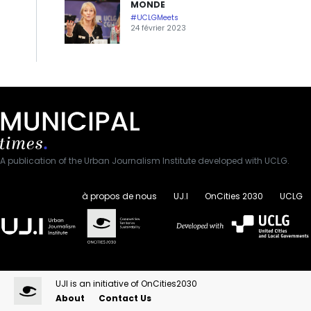
MONDE
#UCLGMeets
24 février 2023
A publication of the Urban Journalism Institute developed with UCLG.
à propos de nous
UJ.I
OnCities 2030
UCLG
UJI is an initiative of OnCities2030
About
Contact Us