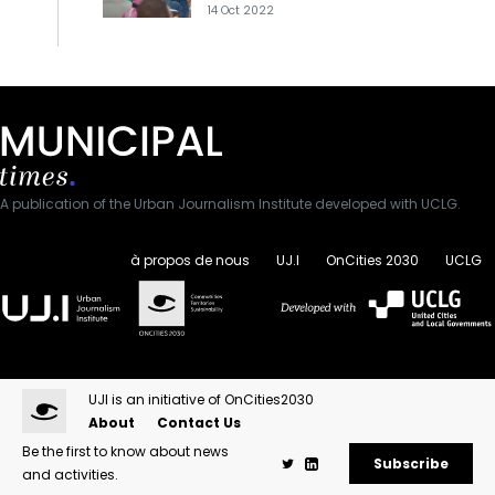
14 Oct 2022
A publication of the Urban Journalism Institute developed with UCLG.
à propos de nous
UJ.I
OnCities 2030
UCLG
UJI is an initiative of OnCities2030
About
Contact Us
Be the first to know about news
Subscribe
and activities.