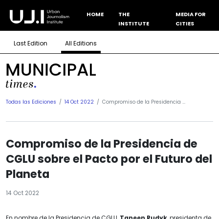
HOME
THE
MEDIA FOR
INSTITUTE
CITIES
Last Edition
All Editions
Todas las Ediciones
14 Oct 2022
Compromiso de la Presidencia ...
Compromiso de la Presidencia de
CGLU sobre el Pacto por el Futuro del
Planeta
14 Oct 2022
En nombre de la Presidencia de CGLU,
Taneen Rudyk
, presidenta de