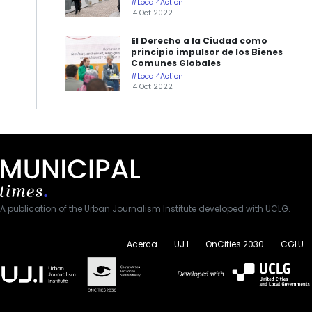
#Local4Action
14 Oct 2022
El Derecho a la Ciudad como
principio impulsor de los Bienes
Comunes Globales
#Local4Action
14 Oct 2022
A publication of the Urban Journalism Institute developed with UCLG.
Acerca
UJ.I
OnCities 2030
CGLU