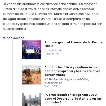
La voz de las ciudades y los territorios debe contribuir a repensar
juntos el futuro a través de hitos internacionales clave como la
cumbre de los ODS, la Cumbre del Futuro o la Conferencia Mundial
del Agua de las Naciones Unidas. Este es el compromiso de
ciudades y gobiernos locales unidos en todo el mundo para cuidar
nuestro planeta”.
#Local4Action
Palmira gana el Premio de La Paz de
CGLU
#Local4Action
14 Oct 2022
Acción climática y resiliencia: la
acción temprana y las inversiones
salvan vidas
#CitiesAreListening
,
#Listen2Cities
,
#Local4Action
14 Oct 2022
¿Cómo localizar la Agenda 2030
para el Desarrollo Sostenible en las
ciudades?