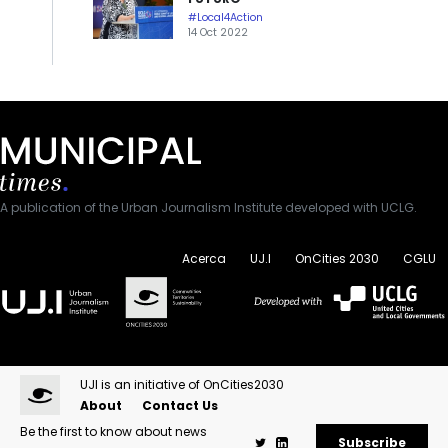
#Local4Action
14 Oct 2022
A publication of the Urban Journalism Institute developed with UCLG.
Acerca
UJ.I
OnCities 2030
CGLU
UJI is an initiative of OnCities2030
About
Contact Us
Be the first to know about news
Subscribe