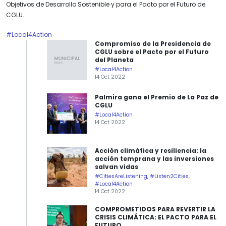
Objetivos de Desarrollo Sostenible y para el Pacto por el Futuro de
CGLU.
#Local4Action
Compromiso de la Presidencia de
CGLU sobre el Pacto por el Futuro
del Planeta
#Local4Action
14 Oct 2022
Palmira gana el Premio de La Paz de
CGLU
#Local4Action
14 Oct 2022
Acción climática y resiliencia: la
acción temprana y las inversiones
salvan vidas
#CitiesAreListening
,
#Listen2Cities
,
#Local4Action
14 Oct 2022
COMPROMETIDOS PARA REVERTIR LA
CRISIS CLIMÁTICA: EL PACTO PARA EL
FUTURO