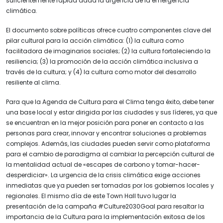
suficientemente rápida dada la urgencia de la emergencia
climática.
El documento sobre políticas ofrece cuatro componentes clave del
pilar cultural para la acción climática: (1) la cultura como
facilitadora de imaginarios sociales; (2) la cultura fortaleciendo la
resiliencia; (3) la promoción de la acción climática inclusiva a
través de la cultura; y (4) la cultura como motor del desarrollo
resiliente al clima.
Para que la Agenda de Cultura para el Clima tenga éxito, debe tener
una base local y estar dirigida por las ciudades y sus líderes, ya que
se encuentran en la mejor posición para poner en contacto a las
personas para crear, innovar y encontrar soluciones a problemas
complejos. Además, las ciudades pueden servir como plataforma
para el cambio de paradigma al cambiar la percepción cultural de
la mentalidad actual de «escapes de carbono y tomar-hacer-
desperdiciar». La urgencia de la crisis climática exige acciones
inmediatas que ya pueden ser tomadas por los gobiernos locales y
regionales. El mismo día de este Town Hall tuvo lugar la
presentación de la campaña #Culture2030Goal para resaltar la
importancia de la Cultura para la implementación exitosa de los