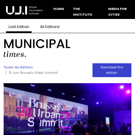
HOME
THE
MEDIA FOR
INSTITUTE
CITIES
Last Edition
All Editions
Toutes les éditions
Download this
15 Juin Brussels Urban Summit
edition