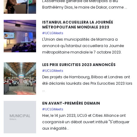
L'Assemblée générale de Metropolis a élu
Barthélémy Dias, le maire de Dakar, comme ...
ISTANBUL ACCUEILLERA LA JOURNÉE
MÉTROPOLITANE MONDIALE 2023
#UCLGMeets
L'Union des municipalités de Marmara a
annoncé qu'Istanbul accueillera la Journée
métropolitaine mondiale le 7 octobre 2023.
LES PRIX EURICITIES 2023 ANNONCÉS
#UCLGMeets
Des projets de Hambourg, Bilbao et Londres ont
été déclarés lauréats des Prix Eurocities 2023 lors
...
EN AVANT-PREMIÈRE DEMAIN
#UCLGMeets
Hier, le 14 juin 2023, UCLG et Cities Alliance ont
coorganisé un débat ouvert intitulé "S'attaquer
aux inégalité...