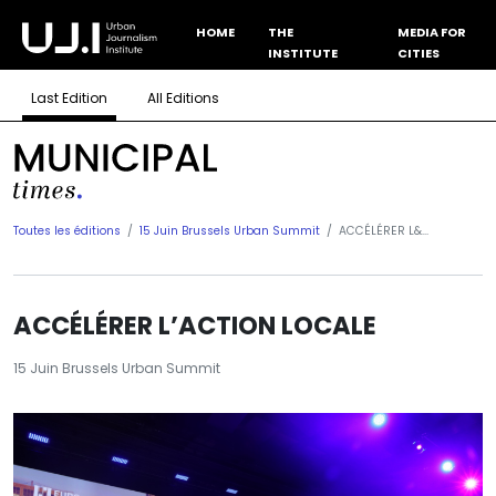
HOME
THE
MEDIA FOR
INSTITUTE
CITIES
Last Edition
All Editions
Toutes les éditions
15 Juin Brussels Urban Summit
ACCÉLÉRER L&...
ACCÉLÉRER L’ACTION LOCALE
15 Juin Brussels Urban Summit