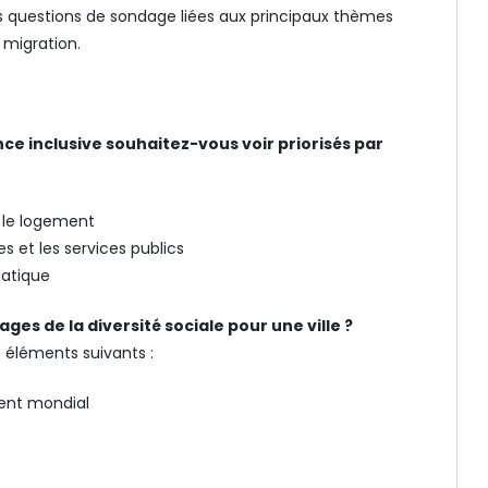
es questions de sondage liées aux principaux thèmes
e migration.
nce inclusive souhaitez-vous voir priorisés par
u le logement
es et les services publics
imatique
ges de la diversité sociale pour une ville ?
s éléments suivants :
ent mondial