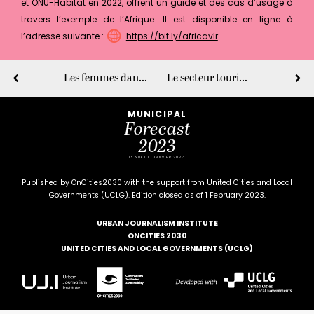
et ONU-Habitat en 2022, offrent un guide et des cas d’usage à
travers l’exemple de l’Afrique. Il est disponible en ligne à
l’adresse suivante :
https://bit.ly/africavlr
Les femmes dans le leadership local et mondial
Le secteur touristique accélère la transition vers une meilleure accessibilité
MUNICIPAL
Forecast
2023
ISSUE 01 | JANVIER 2023
Published by OnCities2030 with the support from United Cities and Local
Governments (UCLG). Edition closed as of 1 February 2023.
URBAN JOURNALISM INSTITUTE
ONCITIES 2030
UNITED CITIES AND LOCAL GOVERNMENTS (UCLG)