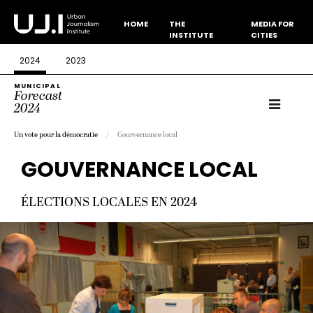
HOME
THE
MEDIA FOR
INSTITUTE
CITIES
2024
2023
MUNICIPAL
Forecast
2024
Un vote pour la démocratie
Gourvernance local
GOUVERNANCE LOCAL
ÉLECTIONS LOCALES EN 2024