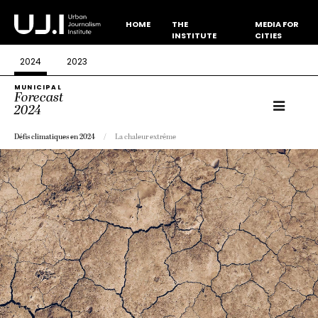
HOME
THE
MEDIA FOR
INSTITUTE
CITIES
2024
2023
MUNICIPAL
Forecast
2024
Défis climatiques en 2024
La chaleur extrême