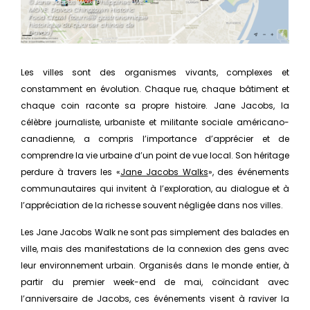
©Jane Jacobs Walk. Philippines: WE
MOVE: Davao Chinatown Historic
Food Crawl
(tournée gastronomique
historique du quartier chinois de
Davao)
Les villes sont des organismes vivants, complexes et
constamment en évolution. Chaque rue, chaque bâtiment et
chaque coin raconte sa propre histoire. Jane Jacobs, la
célèbre journaliste, urbaniste et militante sociale américano-
canadienne, a compris l’importance d’apprécier et de
comprendre la vie urbaine d’un point de vue local. Son héritage
perdure à travers les «
Jane Jacobs Walks
», des événements
communautaires qui invitent à l’exploration, au dialogue et à
l’appréciation de la richesse souvent négligée dans nos villes.
Les Jane Jacobs Walk ne sont pas simplement des balades en
ville, mais des manifestations de la connexion des gens avec
leur environnement urbain. Organisés dans le monde entier, à
partir du premier week-end de mai, coïncidant avec
l’anniversaire de Jacobs, ces événements visent à raviver la