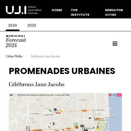
HOME
THE
MEDIA FOR
INSTITUTE
CITIES
2024
2023
MUNICIPAL
Forecast
2024
Urban Walks
Célébrons Jane Jacobs
PROMENADES URBAINES
Célébrons Jane Jacobs