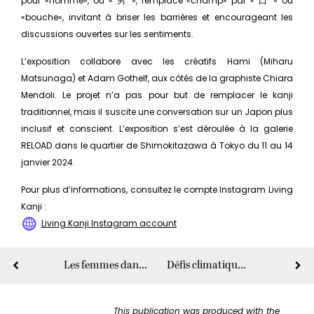
pour «homme», ou « 男 », remplace «champ» par « 口 » ou
«bouche», invitant à briser les barrières et encourageant les
discussions ouvertes sur les sentiments.
L’exposition collabore avec les créatifs Hami (Miharu
Matsunaga) et Adam Gothelf, aux côtés de la graphiste Chiara
Mendoli. Le projet n’a pas pour but de remplacer le kanji
traditionnel, mais il suscite une conversation sur un Japon plus
inclusif et conscient. L’exposition s’est déroulée à la galerie
RELOAD dans le quartier de Shimokitazawa à Tokyo du 11 au 14
janvier 2024.
Pour plus d’informations, consultez le compte Instagram Living
Kanji :
Living Kanji Instagram account
Les femmes dans le leadership local et mondial
Défis climatiques en 2024
This publication was produced with the