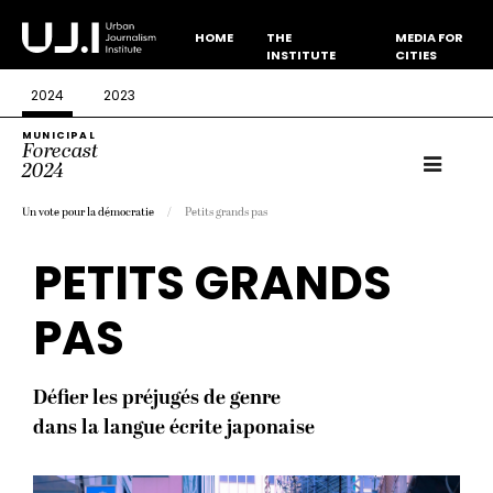
HOME
THE
MEDIA FOR
INSTITUTE
CITIES
2024
2023
MUNICIPAL
Forecast
2024
Un vote pour la démocratie
Petits grands pas
PETITS GRANDS
PAS
Défier les préjugés de genre
dans la langue écrite japonaise