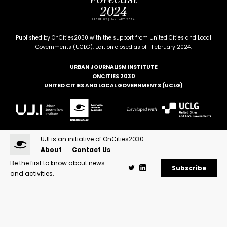
2024
ISSUE 02 | JANUARY 2024
Published by OnCities2030 with the support from United Cities and Local
Governments (UCLG). Edition closed as of 1 February 2024.
URBAN JOURNALISM INSTITUTE
ONCITIES 2030
UNITED CITIES AND LOCAL GOVERNMENTS (UCLG)
UJI is an initiative of OnCities2030
About
Contact Us
Be the first to know about news
Subscribe
and activities.