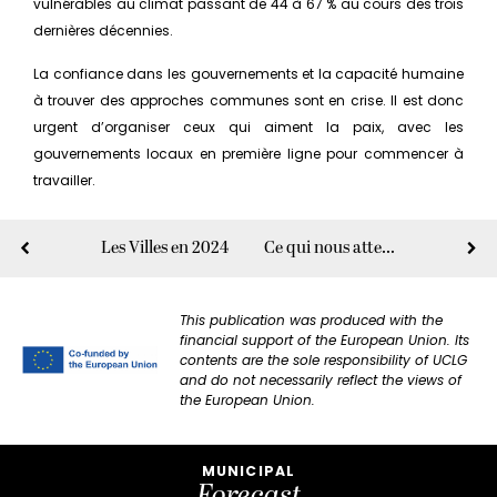
vulnérables au climat passant de 44 à 67 % au cours des trois
dernières décennies.
La confiance dans les gouvernements et la capacité humaine
à trouver des approches communes sont en crise. Il est donc
urgent d’organiser ceux qui aiment la paix, avec les
gouvernements locaux en première ligne pour commencer à
travailler.
Les Villes en 2024
Ce qui nous attend en 2024?
This publication was produced with the
financial support of the European Union. Its
contents are the sole responsibility of UCLG
and do not necessarily reflect the views of
the European Union.
MUNICIPAL
Forecast