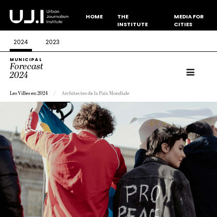
HOME
THE
MEDIA FOR
INSTITUTE
CITIES
2024
2023
MUNICIPAL
Forecast
2024
Les Villes en 2024
Architectes de la Paix Mondiale