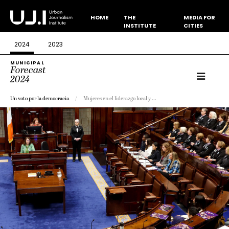
HOME
THE
MEDIA FOR
INSTITUTE
CITIES
2024
2023
MUNICIPAL
Forecast
2024
Un voto por la democracia
Mujeres en el liderazgo local y ...