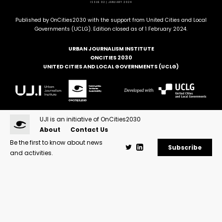
ISSUE 02 | JANUARY 2024
Published by OnCities2030 with the support from United Cities and Local
Governments (UCLG). Edition closed as of 1 February 2024.
URBAN JOURNALISM INSTITUTE
ONCITIES 2030
UNITED CITIES AND LOCAL GOVERNMENTS (UCLG)
UJI is an initiative of OnCities2030
About
Contact Us
Be the first to know about news
Subscribe
and activities.