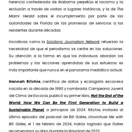
herencia confederada de Ala­bama perpetúa el racismo y la
exclusión a través de visitas a lugares históricos, y la de
The
Miami Herald
sobre el incumplimiento por parte de las
autoridades de Florida de las promesas de servicios a los
residen­tes durante décadas.
Iniciativas como la
Solutions Journalism Network
refuer­zan la
necesidad de que el periodismo se centre en las soluciones.
Su atención a la forma en que los indivi­duos abordan los
problemas y las lecciones aprendidas de sus esfuerzos es
más importante que nunca en el panorama mediático actual.
Hannah Ritchie
, científica de datos y ecologista esco­cesa
nacida en la década de 1990 y nombrada Campeo­na Juvenil
del Clima de Escocia, publicó su primer libro,
Not the End of the
World: How We Can Be the First Ge­neration to Build a
Sustainable Planet
, a principios de 2024. Ritchie, invitada al
último episodio del podcast de Bill Gates,
Unconfuse Me with
Bill Gates
, el 1 de febrero de 2024, había logrado que Gates
recomendara su libro durante la Navidad de 2023.