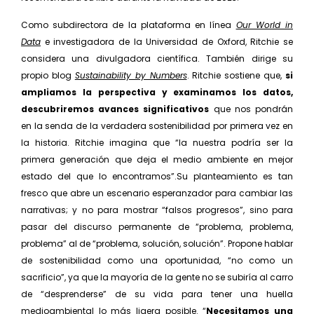
Como subdirectora de la plataforma en línea
Our World in
Data
e investigadora de la Universidad de Oxford, Ritchie se
considera una divulgadora científica. Tam­bién dirige su
propio blog
Sustainability by Numbers
. Ritchie sostiene que,
si
ampliamos la perspectiva y examinamos los datos,
descubriremos avances sig­nificativos
que nos pondrán
en la senda de la verdade­ra sostenibilidad por primera vez en
la historia. Ritchie imagina que “la nuestra podría ser la
primera genera­ción que deja el medio ambiente en mejor
estado del que lo encontramos”.Su planteamiento es tan
fresco que abre un escenario esperanzador para cambiar las
narrativas; y no para mostrar “falsos progresos”, sino para
pasar del discur­so permanente de “problema, problema,
problema” al de “problema, solución, solución”. Propone hablar
de sostenibilidad como una oportunidad, “no como un
sacrificio”, ya que la mayoría de la gente no se subiría al carro
de “desprenderse” de su vida para tener una huella
medioambiental lo más ligera posible. “
Necesitamos una