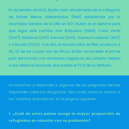
En diciembre de 2023, Bután salió oficialmente de la categoría
de Países Menos Adelantados (PMA) establecida por la
Asamblea General de la ONU en 1971. Bután es el séptimo país
que logra este cam­bio, tras Botsuana (1994), Cabo Verde
(2007), Mal­divas (2011), Samoa (2014), Guinea Ecuatorial (2017)
y Vanuatu (2020). Con ello, el número total de PMA se reduce a
45, 33 de los cuales son de África. Bután es también el primer
país del mundo con emisiones negativas de carbono debido
a sus extensos bos­ques, que cubren el 70 % de su territorio.
Le invitamos a responder a algunas de las preguntas del test
Gapminder
sobre los refugiados. Pero antes, eche un vistazo a
los “instintos dramáticos” en la página siguiente:
1. ¿Cuál de estos países acoge la mayor proporción de
refugiados en relación con su población?